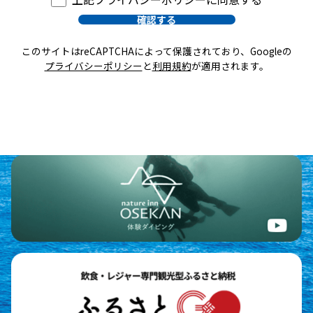
宿泊サービス、マリンサービス、その他の当社が提供
するサービスをご予約及びご利用いただくため
このサイトはreCAPTCHAによって保護されており、Googleの
当社が提供する会員サービスへの登録及びサービス利
プライバシーポリシー
と
利用規約
が適用されます。
用時の本人認証並びに会員登録状況の管理のため
当社が提供するサービス及び当社のウェブサイトの改
善のため
当社、当社グループ会社（3.(3)記載の会社をいいま
す。）又は信頼できる第三者の不動産商品・投資商品
等の商品又は宿泊サービス、マリンサービス等のサー
ビスに関する情報をお客様に提供するためその他マー
ケティングを行うため
お問い合わせ対応及びお客様へのご連絡のため
本ポリシー記載の方法による、第三者に対する提供の
ため
また、当社は、当社のグループ会社における以上の各事
項に関連する業務のためにも、お客様の個人情報を取得