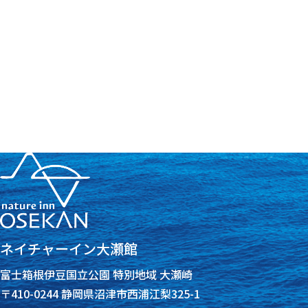
ネイチャーイン大瀬館
富士箱根伊豆国立公園 特別地域 大瀬崎
〒410-0244 静岡県沼津市西浦江梨325-1